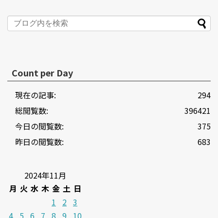
Count per Day
現在の記事:
294
総閲覧数:
396421
今日の閲覧数:
375
昨日の閲覧数:
683
2024年11月
月
火
水
木
金
土
日
1
2
3
4
5
6
7
8
9
10