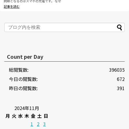
問題となるのはスマホの充電です。 なぜ
ならドラクエウ...
記事を読む
Count per Day
総閲覧数:
396035
今日の閲覧数:
672
昨日の閲覧数:
391
2024年11月
月
火
水
木
金
土
日
1
2
3