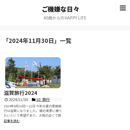
ご機嫌な日々
40歳からのHAPPY LIFE
「
2024年11月30日
」
一覧
滋賀旅行2024
2024/11/30
10_旅行
2024年8月10日～12日 今年の夏の家族旅
行は滋賀になりました。 嫁の実家に帰り
たいという希望があり、大阪の近くで旅
行となっ...
記事を読む