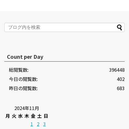
Count per Day
総閲覧数:
396448
今日の閲覧数:
402
昨日の閲覧数:
683
2024年11月
月
火
水
木
金
土
日
1
2
3