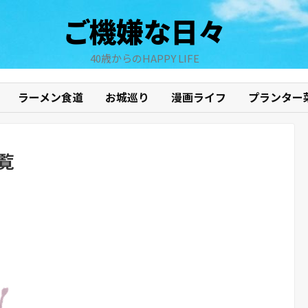
ご機嫌な日々
40歳からのHAPPY LIFE
ラーメン食道
お城巡り
漫画ライフ
プランター
覧