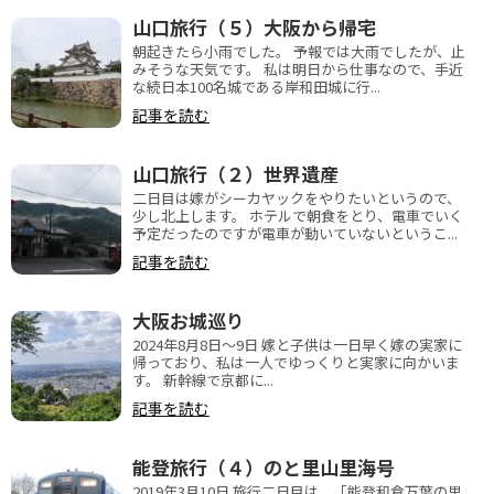
山口旅行（５）大阪から帰宅
朝起きたら小雨でした。 予報では大雨でしたが、止
みそうな天気です。 私は明日から仕事なので、手近
な続日本100名城である岸和田城に行...
記事を読む
山口旅行（２）世界遺産
二日目は嫁がシーカヤックをやりたいというので、
少し北上します。 ホテルで朝食をとり、電車でいく
予定だったのですが電車が動いていないというこ...
記事を読む
大阪お城巡り
2024年8月8日～9日 嫁と子供は一日早く嫁の実家に
帰っており、私は一人でゆっくりと実家に向かいま
す。 新幹線で京都に...
記事を読む
能登旅行（４）のと里山里海号
2019年3月10日 旅行二日目は、「能登和倉万葉の里