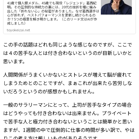
41歳で個人銀メダル、45歳でも現役「レジェンド」葛西紀
明。その圧倒的な持続力の裏には、20代の挫折を糧に編み
出した「折れない心」の秘密がありました。なぜ葛西選手は
心が折れず、ベストパフォーマンスを更新し続けられるの
か？5つの極意を解き明かします。（このリード文はAIが作
成しました）
toyokeizai.net
この手の話題はどれも同じような感じなのですが、ここで
は４の苦手な人とは付き合わないというのが目新しいかと
思います。
人間関係がうまくいかないとストレスが増えて脳が疲れて
しまうためとのことですが、まぁこれが出来たら苦労しな
いだろうというのが感想かもしれません。
一般のサラリーマンにとって、上司が苦手なタイプの場合
はどうやっても付き合わないは出来ません。プライベート
で苦手な人と極力付き合わないということは簡単かと思い
ますが、1週間の中で圧倒的に仕事の時間が多い訳で、やは
りこの考え方は厳しいものがありそうです。