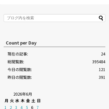
Count per Day
現在の記事:
24
総閲覧数:
395484
今日の閲覧数:
121
昨日の閲覧数:
391
2026年6月
月
火
水
木
金
土
日
1
2
3
4
5
6
7