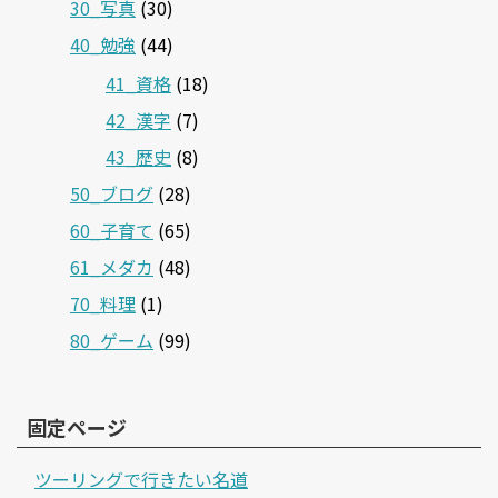
30_写真
(30)
40_勉強
(44)
41_資格
(18)
42_漢字
(7)
43_歴史
(8)
50_ブログ
(28)
60_子育て
(65)
61_メダカ
(48)
70_料理
(1)
80_ゲーム
(99)
固定ページ
ツーリングで行きたい名道