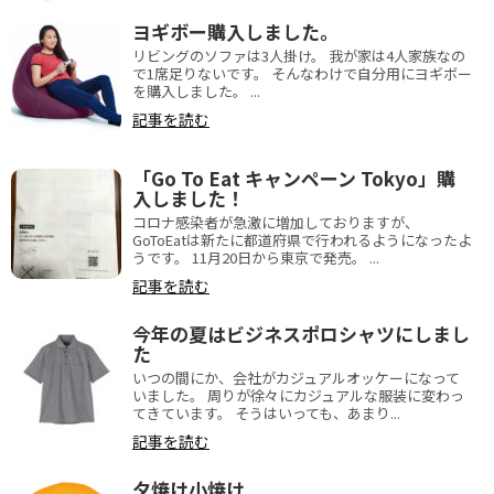
ヨギボー購入しました。
リビングのソファは3人掛け。 我が家は4人家族なの
で1席足りないです。 そんなわけで自分用にヨギボー
を購入しました。 ...
記事を読む
「Go To Eat キャンペーン Tokyo」購
入しました！
コロナ感染者が急激に増加しておりますが、
GoToEatは新たに都道府県で行われるようになったよ
うです。 11月20日から東京で発売。 ...
記事を読む
今年の夏はビジネスポロシャツにしまし
た
いつの間にか、会社がカジュアルオッケーになって
いました。 周りが徐々にカジュアルな服装に変わっ
てきています。 そうはいっても、あまり...
記事を読む
夕焼け小焼け