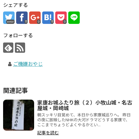
シェアする
error
0
0
フォローする
ご機嫌おやじ
関連記事
家康お城ふたり旅（２）小牧山城・名古
屋城・岡崎城
朝スッキリ目覚めて、本日から家康城巡りへ。 昨日
の夜に放映したNHKの大河ドラマどうする家康で、
ここまでちょうどよくやるかとい...
記事を読む