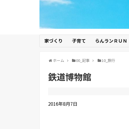
家づくり
子育て
らんランＲＵＮ
ホーム
00_記事
10_旅行
鉄道博物館
2016年8月7日