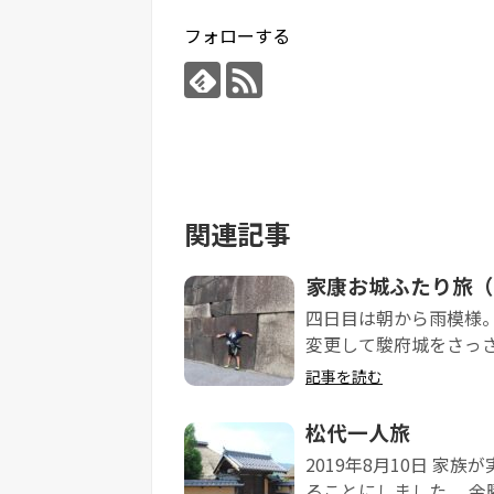
フォローする
関連記事
家康お城ふたり旅（
四日目は朝から雨模様
変更して駿府城をさっさ
記事を読む
松代一人旅
2019年8月10日 家
ることにしました。 金曜