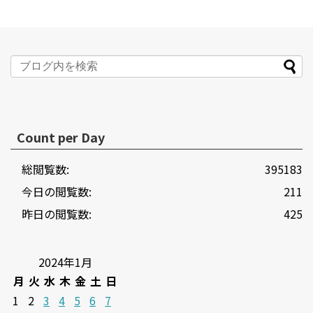
Count per Day
総閲覧数:
395183
今日の閲覧数:
211
昨日の閲覧数:
425
2024年1月
月
火
水
木
金
土
日
1
2
3
4
5
6
7