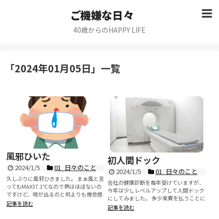
ご機嫌な日々
40歳からのHAPPY LIFE
「
2024年01月05日
」
一覧
風邪ひいた
初人間ドック
2024/1/5
01_日々のこと
2024/1/5
01_日々のこと
久しぶりに風邪ひきました。 まぁ風と言
会社の健康診断を毎年受けていますが、
ってもMAX37.1℃なので熱はほぼないの
今年は少しレベルアップして人間ドック
ですけど、咳が出るのと何よりも倦怠感
にしてみました。 多少実費を払うことに
が強いです...
記事を読む
なるのですが、胃...
記事を読む