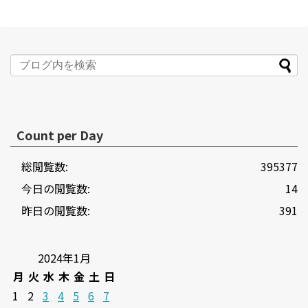
Count per Day
総閲覧数:
395377
今日の閲覧数:
14
昨日の閲覧数:
391
2024年1月
月
火
水
木
金
土
日
1
2
3
4
5
6
7