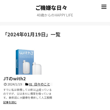
ご機嫌な日々
40歳からのHAPPY LIFE
「
2024年01月19日
」
一覧
JTのwith2
2024/1/19
01_日々のこと
すでに私は禁煙して10年以上経っている
のですが、父は未だに煙草を吸っていま
す。 数年前に大腿骨を骨折して人工股関
節となってから...
記事を読む