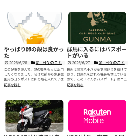
やっぱり卵の殻は良かっ
群馬に入るにはパスポー
た
トがいる
2026/6/28
01_日々のこと
2026/6/27
01_日々のこと
この記事を読んで、卵の殻をもっと活用
最近は関東八十八か所霊場巡りを続けて
したくなりました。私は以前から家庭菜
おり、群馬県を訪れる機会も増えている
園用のコンポストに卵の殻を入れていま
ので、この「ぐんまパスポート」のニュ
したが、正直...
ースにはとて...
記事を読む
記事を読む