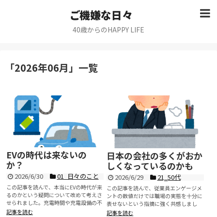
ご機嫌な日々
40歳からのHAPPY LIFE
「
2026年06月
」
一覧
EVの時代は来ないの
日本の会社の多くがおか
か？
しくなっているのかも
2026/6/30
01_日々のこと
2026/6/29
21‗50代
この記事を読んで、本当にEVの時代が来
この記事を読んで、従業員エンゲージメ
るのかという疑問について改めて考えさ
ントの数値だけでは職場の実態を十分に
せられました。充電時間や充電設備の不
表せないという指摘に強く共感しまし
足、車両価...
た。アンケート...
記事を読む
記事を読む