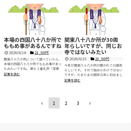
本場の四国八十八か所で
関東八十八か所が30周
ももめ事があるんですね
年らしいですが、同じお
寺ではないみたい
2026/6/16
21‗50代
2026/6/15
21‗50代
関東八十八か所について調べていたら、
本場の四国八十八か所でももめ事があっ
今年が関東八十八か所が開かれて30周年
たみたいですね。 第６２番札所「宝寿
らしいです。 それで始めたわけではない
寺...
記事を読む
ですが、たまたま30周年の年に初めまし
た。 ...
記事を読む
1
2
3