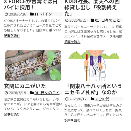
X FORCEが台湾では白
KDDI社長、楽天への回
バイに採用！
線貸し出し「役割終え
た」
2026/6/26
11_バイク
2026/6/25
01_日々のこと
XFORCEオーナーとして、台湾で白バイ
に採用されたというニュースを見てとて
楽天モバイルユーザーとして、この記事
も嬉しくなりました。普段から乗ってい
の内容には正直困ったと感じました。楽
るバイクが公的機...
記事を読む
天モバイルは料金の安さやデータ無制限
が魅力で利用...
記事を読む
玄関にカニがいた
「関東八十八ヶ所という
ニセモノ札所」なのか
2026/6/19
01_日々のこと
2026/6/17
21‗50代
我が家の玄関にカニがいました。 いや、
なぜカニが。 ドアを開けたら何かが動い
なんとなく、関東八十八か所は何なのか
ていて、よくみたらカニ。 びっくりで
が気になって、調べていくうちに「関東
す。 まぁ川が近...
記事を読む
八十八ヶ所というニセモノ札所」という
ページに行きつき、さらに...
記事を読む