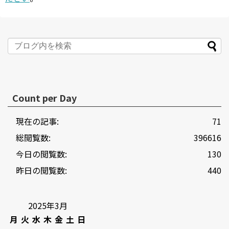
Count per Day
現在の記事:
71
総閲覧数:
396616
今日の閲覧数:
130
昨日の閲覧数:
440
2025年3月
月
火
水
木
金
土
日