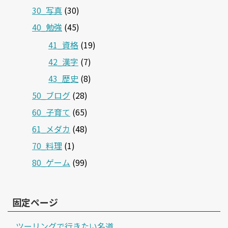
30_写真
(30)
40_勉強
(45)
41_資格
(19)
42_漢字
(7)
43_歴史
(8)
50_ブログ
(28)
60_子育て
(65)
61_メダカ
(48)
70_料理
(1)
80_ゲーム
(99)
固定ページ
ツーリングで行きたい名道