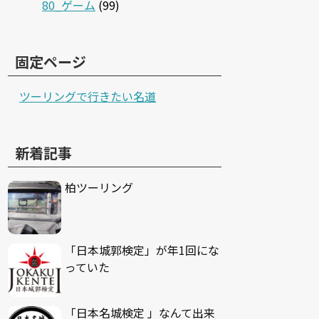
80_ゲーム
(99)
固定ページ
ツーリングで行きたい名道
新着記事
柏ツーリング
「日本城郭検定」が年1回にな
っていた
「日本名城検定 」なんて出来