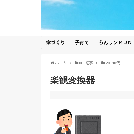
家づくり
子育て
らんランＲＵＮ
ホーム
00_記事
20_40代
楽観変換器