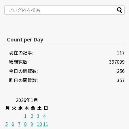
Count per Day
現在の記事:
117
総閲覧数:
397099
今日の閲覧数:
256
昨日の閲覧数:
357
2026年1月
月
火
水
木
金
土
日
1
2
3
4
5
6
7
8
9
10
11