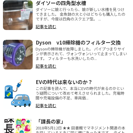
ダイソーの四角型水槽
ダイソーに娘と行ったら、娘が新しい水槽を見つけ
てきました。 金魚鉢の大と小はどちらも購入したの
ですが、今度は四角のスクエア型。 ...
記事を読む
Dyson v10掃除機のフィルター交換
Dysonの掃除機が故障しました。 パイプつまりサイ
ンが表示されて、ヴォンヴォンいって止まってしまい
ます。 フィルターも水洗いしたの...
記事を読む
EVの時代は来ないのか？
この記事を読んで、本当にEVの時代が来るのかとい
う疑問について改めて考えさせられました。充電時
間や充電設備の不足、車両価...
記事を読む
「課長の家」
2018年5月12日 ★★ 図書館でマネジメント関連の本
を探しているときに同じ棚にあった本です。 タイト