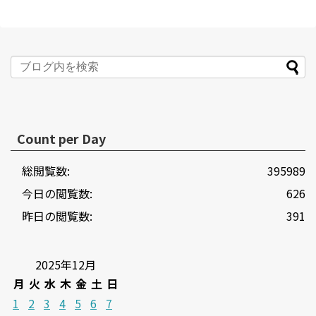
Count per Day
総閲覧数:
395989
今日の閲覧数:
626
昨日の閲覧数:
391
2025年12月
月
火
水
木
金
土
日
1
2
3
4
5
6
7