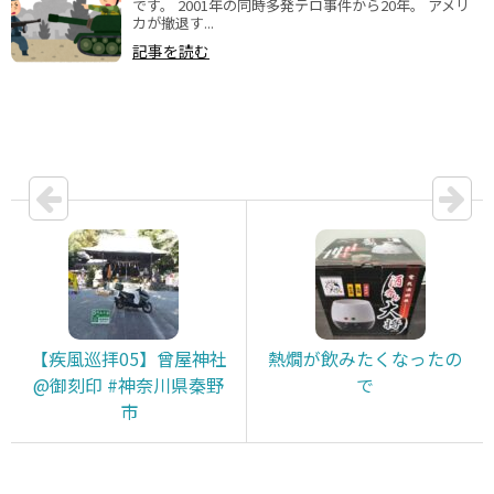
です。 2001年の同時多発テロ事件から20年。 アメリ
カが撤退す...
記事を読む
【疾風巡拝05】曾屋神社
熱燗が飲みたくなったの
@御刻印 #神奈川県秦野
で
市