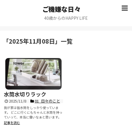
ご機嫌な日々
40歳からのHAPPY LIFE
「
2025年11月08日
」
一覧
水筒水切りラック
2025/11/8
01_日々のこと
我が家は皆水筒をしっかり使っていま
す。 どこに行くにもちゃんと水筒を持っ
ていって、本当に偉いなぁと思います。
最近の子はみんなそうな...
記事を読む