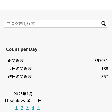
Count per Day
総閲覧数:
397031
今日の閲覧数:
188
昨日の閲覧数:
357
2025年1月
月
火
水
木
金
土
日
1
2
3
4
5