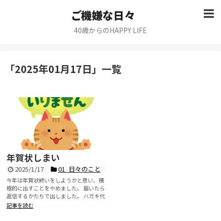
ご機嫌な日々
40歳からのHAPPY LIFE
「
2025年01月17日
」
一覧
年賀状しまい
2025/1/17
01_日々のこと
今年は年賀状終いをしようかと思い、積
極的に出すことをやめました。 届いたら
返信するかたちで出しました。 ハガキ代
が大幅に...
記事を読む