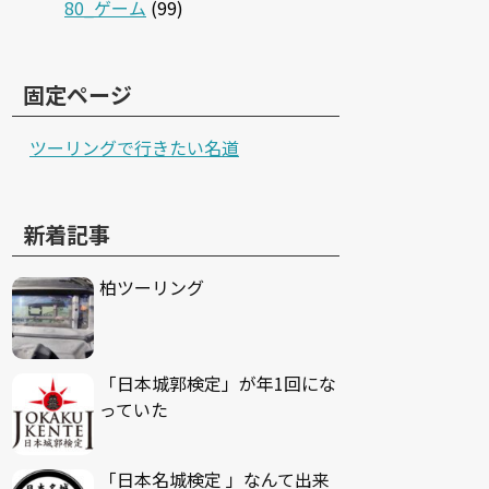
80_ゲーム
(99)
固定ページ
ツーリングで行きたい名道
新着記事
柏ツーリング
「日本城郭検定」が年1回にな
っていた
「日本名城検定 」なんて出来