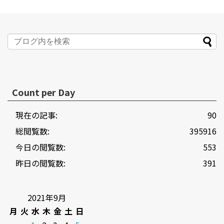
Count per Day
現在の記事:
90
総閲覧数:
395916
今日の閲覧数:
553
昨日の閲覧数:
391
2021年9月
月
火
水
木
金
土
日
1
2
3
4
5
6
7
8
9
10
11
12