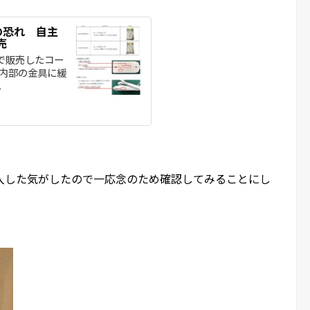
の恐れ 自主
売
で販売したコー
内部の金具に緩
。
入した気がしたので一応念のため確認してみることにし