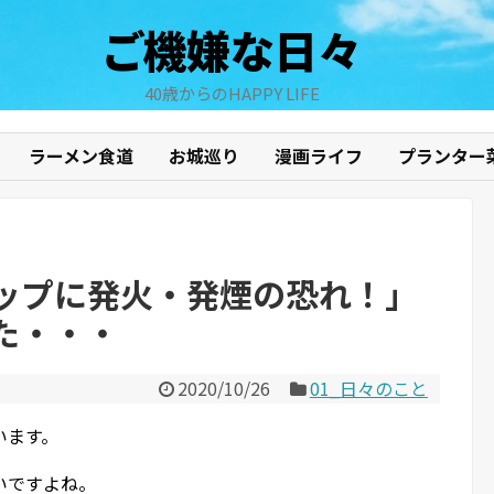
ご機嫌な日々
40歳からのHAPPY LIFE
ラーメン食道
お城巡り
漫画ライフ
プランター
ップに発火・発煙の恐れ！」
た・・・
2020/10/26
01_日々のこと
います。
いですよね。