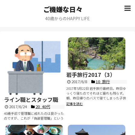
ご機嫌な日々
40歳からのHAPPY LIFE
岩手旅行2017（3）
2017/6/8
10_旅行
2017年5月22日 岩手旅行最終日。昨日ゆ
っくり寝たのでそれほど疲れも残らず。
朝、昨日帰りのバスで寝てしまった子供
ライン職とスタッフ職
と...
記事を読む
2017/6/24
20_40代
40歳手前で管理職に成れたのは良かった
のですが、これが「偽装管理職」という
か「名ばかり管理職」というか、まぁ正
式な部下もいないし、明...
記事を読む