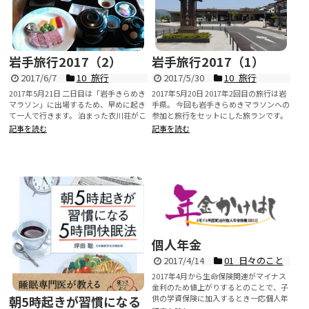
岩手旅行2017（2）
岩手旅行2017（1）
2017/6/7
10_旅行
2017/5/30
10_旅行
2017年5月21日 二日目は「岩手きらめき
2017年5月20日 2017年2回目の旅行は岩
マラソン」に出場するため、早めに起き
手県。 今回も岩手きらめきマラソンへの
て一人で行きます。 泊まった衣川荘がこ
参加と旅行をセットにした旅ランです。
の...
...
記事を読む
記事を読む
個人年金
2017/4/14
01_日々のこと
2017年4月から生命保険関連がマイナス
金利のため値上がりするとのことで、子
供の学資保険に加入するとき一応個人年
朝5時起きが習慣になる