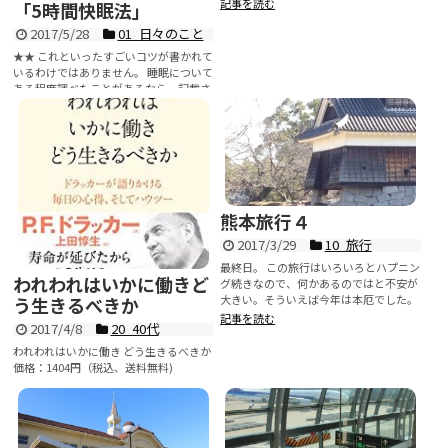
金についても資料をも...
記事を読む
「5時間快眠法」
2017/5/28
01_日々のこと
★★ これといったすごいコツが書かれて
いるわけではありません。 睡眠について
ある程度調べたことがあるなら、記載さ
れている内容のほ...
記事を読む
熊本旅行４
2017/3/29
10_旅行
最終日。 この旅行はいろいろとハプニン
われわれはいかに働きど
グ続きなので、何かあるのではと不安が
大きい。そういえば今年は本厄でした。
う生きるべきか
厄払いもまだ行っていない...
記事を読む
2017/4/8
20_40代
われわれはいかに働き どう生きるべきか
価格：1404円（税込、送料無料)
(2017/4/8時点) ★★★★ ドラ...
記事を読む