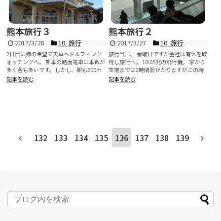
熊本旅行３
熊本旅行２
2017/3/28
10_旅行
2017/3/27
10_旅行
2日目は嫁の希望で天草へドルフィンウ
旅行当日。 金曜日ですが会社は有休を取
ォッチングへ。 熊本の路面電車は本数が
得し旅行へ。 10:05発の飛行機。 家から
多く客も多いです。しかし、駅も200m
空港までは2時間弱かかりますがこの時
毎くらいにあって止まり...
間だ...
記事を読む
記事を読む
132
133
134
135
136
137
138
139