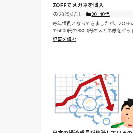
ZOFFでメガネを購入
2025/3/11
20_40代
毎年恒例となってきましたが、ZOFF
で6600円で8800円のメガネ券をゲッ
の有効期限が2月末だったので、急いで.
記事を読む
日本の経済成長が停滞しているの