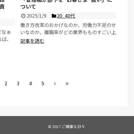
責
ついて
2025/1/9
20_40代
働き方改革のおかげなのか、労働力不足のせ
だなぁ
いなのか、離職率がどの業界もものすごい上
れば、
がっていて、会社は離職率を下げることに必
記事を読む
死です。 ...
2
3
4
5
© 2017
ご機嫌な日々
.