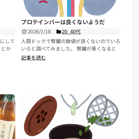
プロテインバーは良くないようだ
2026/1/18
20_40代
飯にして
人間ドックで腎臓の数値が良くないのでいろ
りとか
いろと調べてみました。 腎臓が悪くなると
人工透析になるみたいです。 全然知らなか...
記事を読む