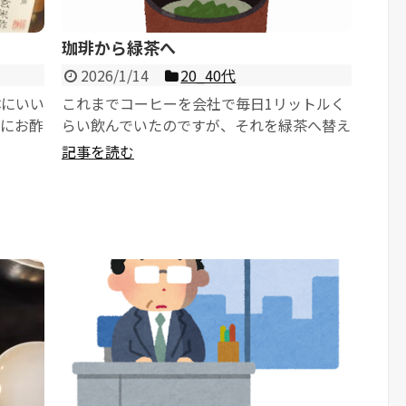
珈琲から緑茶へ
2026/1/14
20_40代
体にいい
これまでコーヒーを会社で毎日1リットルく
物にお酢
らい飲んでいたのですが、それを緑茶へ替え
ました。
てみました。 コーヒー豆が値上がりして高
記事を読む
いためというこ...