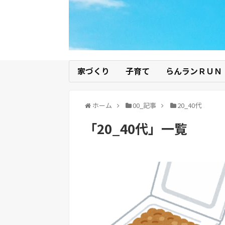
家づくり
子育て
らんランＲＵＮ
ホーム
00_記事
20_40代
「
20_40代
」
一覧