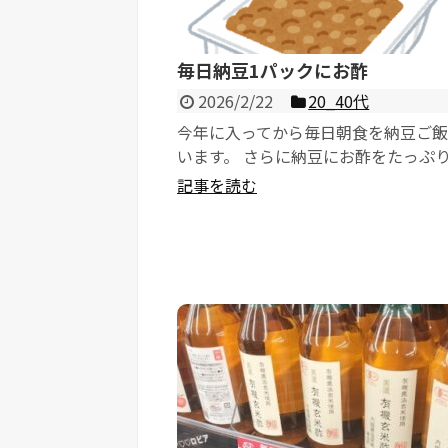
毎日納豆1パックにお酢
2026/2/22
20_40代
今年に入ってから毎日朝食を納豆ご
います。 さらに納豆にお酢をたっぷ
けています。 これが健康...
記事を読む