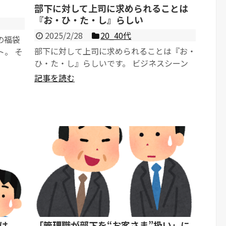
部下に対して上司に求められることは
『お・ひ・た・し』らしい
2025/2/28
20_40代
の福袋
部下に対して上司に求められることは『お・
ト。 そ
ひ・た・し』らしいです。 ビジネスシーン
..
でいわれる『お・ひ・た・し』とは、次の...
記事を読む
は
「管理職が部下を“お客さま”扱い」に