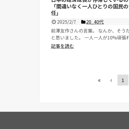
「間違いなく一人ひとりの国民の
任」
2025/2/7
20_40代
前澤友作さんの言葉。 なんか、そう
と思いました。 一人一人が10%頑張
10%成長する。 ...
記事を読む
1