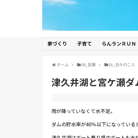
家づくり
子育て
らんランＲＵＮ
ホーム
00_記事
01_日々のこと
津久井湖と宮ケ瀬ダ
雨が降っていなくて水不足。
ダムの貯水率が40％以下になっている
津久井湖はボート乗り場のボートも水