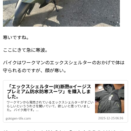
寒いですね。
ここにきて急に寒波。
バイクはワークマンのエックスシェルターのおかげで体は
守られるのですが、顔が寒い。
「エックスシェルター(R)断熱αイージス
プレミアム防水防寒スーツ」を購入しま
した。
ワークマンから発売されているエックスシェルターがすごい
らしいといううわさを聞いていて、欲しいと思っていまし
た。 バイク用です。...
2025-12-25 06:36
gokigen-life.com