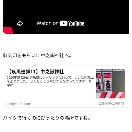
御刻印をもらいに中之嶽神社へ。
【疾風巡拝11】中之嶽神社
2026年5月29日 群馬県にツーリングに行って、ついに妙義山
を走りました。 どんなところか分からなかったですが、非
常に...
2026-06-10 06:43
gokigen-life.com
バイクで行くのにぴったりの場所ですね。