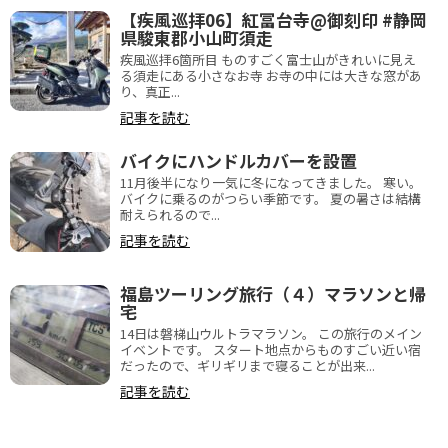
【疾風巡拝06】紅冨台寺@御刻印 #静岡
県駿東郡小山町須走
疾風巡拝6箇所目 ものすごく富士山がきれいに見え
る須走にある小さなお寺 お寺の中には大きな窓があ
り、真正...
記事を読む
バイクにハンドルカバーを設置
11月後半になり一気に冬になってきました。 寒い。
バイクに乗るのがつらい季節です。 夏の暑さは結構
耐えられるので...
記事を読む
福島ツーリング旅行（４）マラソンと帰
宅
14日は磐梯山ウルトラマラソン。 この旅行のメイン
イベントです。 スタート地点からものすごい近い宿
だったので、ギリギリまで寝ることが出来...
記事を読む