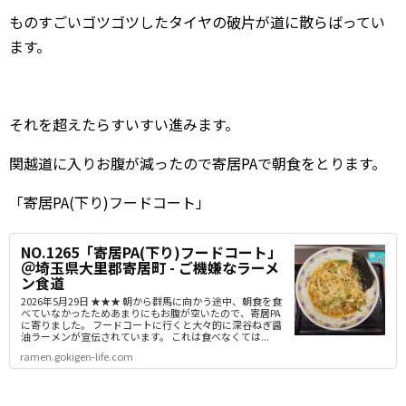
ものすごいゴツゴツしたタイヤの破片が道に散らばってい
ます。
それを超えたらすいすい進みます。
関越道に入りお腹が減ったので寄居PAで朝食をとります。
「寄居PA(下り)フードコート」
NO.1265「寄居PA(下り)フードコート」
＠埼玉県大里郡寄居町 - ご機嫌なラーメ
ン食道
2026年5月29日 ★★★ 朝から群馬に向かう途中、朝食を食
べていなかったためあまりにもお腹が空いたので、寄居PA
に寄りました。 フードコートに行くと大々的に深谷ねぎ醤
油ラーメンが宣伝されています。 これは食べなくては...
ramen.gokigen-life.com