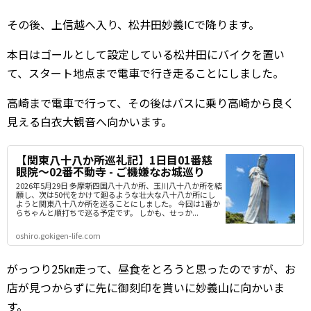
その後、上信越へ入り、松井田妙義ICで降ります。
本日はゴールとして設定している松井田にバイクを置い
て、スタート地点まで電車で行き走ることにしました。
高崎まで電車で行って、その後はバスに乗り高崎から良く
見える白衣大観音へ向かいます。
【関東八十八か所巡礼記】1日目01番慈
眼院～02番不動寺 - ご機嫌なお城巡り
2026年5月29日 多摩新四国八十八か所、玉川八十八か所を結
願し、次は50代をかけて廻るような壮大な八十八か所にし
ようと関東八十八か所を巡ることにしました。 今回は1番か
らちゃんと順打ちで巡る予定です。 しかも、せっか...
oshiro.gokigen-life.com
がっつり25㎞走って、昼食をとろうと思ったのですが、お
店が見つからずに先に御刻印を貰いに妙義山に向かいま
す。