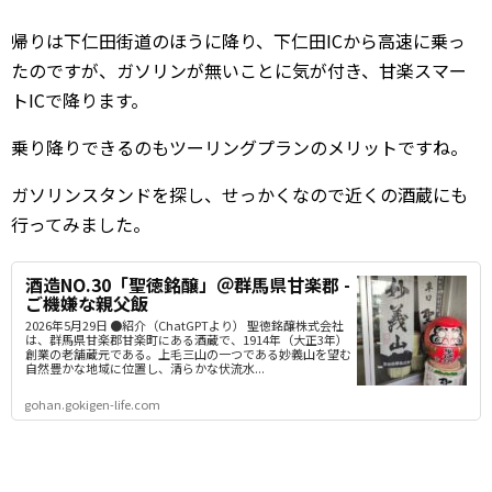
帰りは下仁田街道のほうに降り、下仁田ICから高速に乗っ
たのですが、ガソリンが無いことに気が付き、甘楽スマー
トICで降ります。
乗り降りできるのもツーリングプランのメリットですね。
ガソリンスタンドを探し、せっかくなので近くの酒蔵にも
行ってみました。
酒造NO.30「聖徳銘醸」＠群馬県甘楽郡 -
ご機嫌な親父飯
2026年5月29日 ●紹介（ChatGPTより） 聖徳銘醸株式会社
は、群馬県甘楽郡甘楽町にある酒蔵で、1914年（大正3年）
創業の老舗蔵元である。上毛三山の一つである妙義山を望む
自然豊かな地域に位置し、清らかな伏流水...
gohan.gokigen-life.com