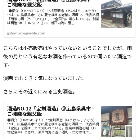
ご機嫌な親父飯
●紹介（ChatGPTより） **相原酒造（あいはらしゅぞう）
**は、広島県呉市仁方に蔵を構える老舗の酒蔵で、代表銘柄
「雨後の月（うごのつき）」で全国的に知られている。創業
は明治8年（1875）とされ、瀬戸内海に面し...
gohan.gokigen-life.com
こちらは小売販売はやっていないということでしたが、雨
後の月という有名なお酒を作っているので伺いたい酒造で
す。
漫画で出てきて気になっていました。
さらにその近くにある宝剣酒造。
酒造NO.12「宝剣酒造」＠広島県呉市 -
ご機嫌な親父飯
●紹介（ChatGPTより） **宝剣酒造（ほうけんしゅぞう）
**は、広島県呉市仁方に蔵を構える老舗の酒蔵で、代表銘柄
「宝剣」を醸すことで知られている。創業は明治初期（19
世紀後半）とされ、瀬戸内海に近い港町・仁方の地で...