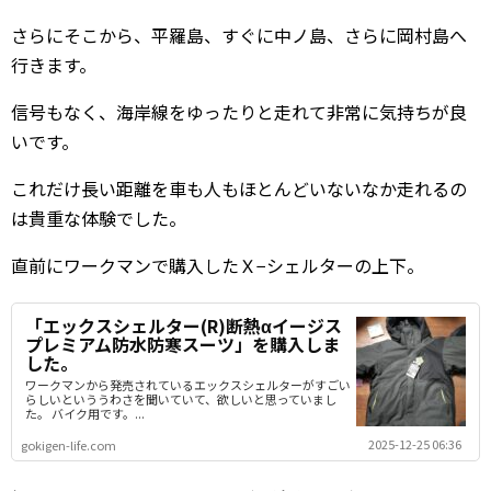
さらにそこから、平羅島、すぐに中ノ島、さらに岡村島へ
行きます。
信号もなく、海岸線をゆったりと走れて非常に気持ちが良
いです。
これだけ長い距離を車も人もほとんどいないなか走れるの
は貴重な体験でした。
直前にワークマンで購入したＸ−シェルターの上下。
「エックスシェルター(R)断熱αイージス
プレミアム防水防寒スーツ」を購入しま
した。
ワークマンから発売されているエックスシェルターがすごい
らしいといううわさを聞いていて、欲しいと思っていまし
た。 バイク用です。...
2025-12-25 06:36
gokigen-life.com