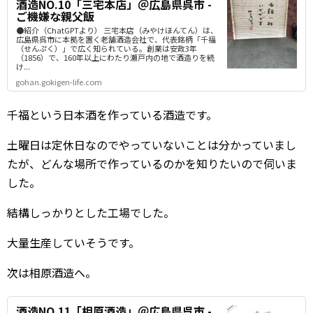
酒造NO.10「三宅本店」＠広島県呉市 -
ご機嫌な親父飯
●紹介（ChatGPTより） 三宅本店（みやけほんてん）は、
広島県呉市に本拠を置く老舗酒造会社で、代表銘柄「千福
（せんぷく）」で広く知られている。創業は安政3年
（1856）で、160年以上にわたり瀬戸内の地で酒造りを続
け...
gohan.gokigen-life.com
千福という日本酒を作っている酒造です。
土曜日は定休日なのでやっていないことは分かっていまし
たが、どんな場所で作っているのかを知りたいので伺いま
した。
結構しっかりとした工場でした。
大量生産していそうです。
次は相原酒造へ。
酒造NO.11「相原酒造」＠広島県呉市 -