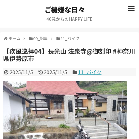
ご機嫌な日々
40歳からのHAPPY LIFE
ホーム
00_記事
11_バイク
【疾風巡拝04】長光山 法泉寺@御刻印 #神奈川
県伊勢原市
2025/11/5
2025/11/5
11_バイク