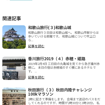
関連記事
和歌山旅行(３)和歌山城
和歌山旅行３日目は和歌山城へ。 和歌山市駅からは
歩いていける距離です。 和歌山城について吹上口
ら...
記事を読む
香川旅行2019（４）赤穂・姫路
2019年2月4日 三日目の丸亀城を見てから急ぎ播州赤
穂に。 本日の宿は赤穂城のすぐ横にあるホテルで
す。 ...
記事を読む
秋田旅行（３）秋田内陸チャレンジ
100kマラソン
2時に起きて準備をします。 会場まで送迎のバスをだ
してくれるのですが、時間が2時30分と3時20分。 私