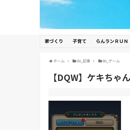
家づくり
子育て
らんランＲＵＮ
ホーム
00_記事
80_ゲーム
【DQW】ケキちゃ