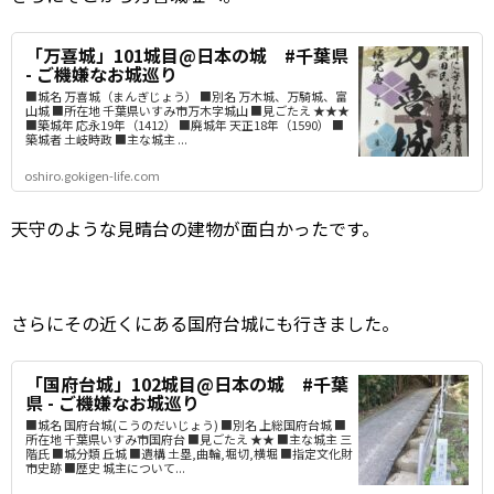
「万喜城」101城目@日本の城 #千葉県
- ご機嫌なお城巡り
■城名 万喜城（まんぎじょう） ■別名 万木城、万騎城、富
山城 ■所在地 千葉県いすみ市万木字城山 ■見ごたえ ★★★
■築城年 応永19年（1412） ■廃城年 天正18年（1590） ■
築城者 土岐時政 ■主な城主 ...
oshiro.gokigen-life.com
天守のような見晴台の建物が面白かったです。
さらにその近くにある国府台城にも行きました。
「国府台城」102城目@日本の城 #千葉
県 - ご機嫌なお城巡り
■城名 国府台城(こうのだいじょう) ■別名 上総国府台城 ■
所在地 千葉県いすみ市国府台 ■見ごたえ ★★ ■主な城主 三
階氏 ■城分類 丘城 ■遺構 土塁,曲輪,堀切,横堀 ■指定文化財
市史跡 ■歴史 城主について...