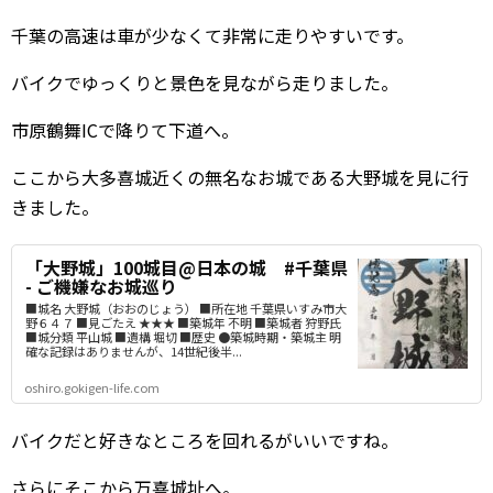
千葉の高速は車が少なくて非常に走りやすいです。
バイクでゆっくりと景色を見ながら走りました。
市原鶴舞ICで降りて下道へ。
ここから大多喜城近くの無名なお城である大野城を見に行
きました。
「大野城」100城目@日本の城 #千葉県
- ご機嫌なお城巡り
■城名 大野城（おおのじょう） ■所在地 千葉県いすみ市大
野６４７ ■見ごたえ ★★★ ■築城年 不明 ■築城者 狩野氏
■城分類 平山城 ■遺構 堀切 ■歴史 ●築城時期・築城主 明
確な記録はありませんが、14世紀後半...
oshiro.gokigen-life.com
バイクだと好きなところを回れるがいいですね。
さらにそこから万喜城址へ。