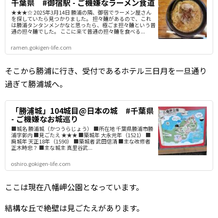
千葉県 #御宿駅 - ご機嫌なラーメン食道
★★★☆ 2025年3月14日 勝浦の隣、御宿でラーメン屋さん
を探していたら見つかりました。 担々麺があるので、これ
は勝浦タンタンメンかなと思ったら、極ごま担々麺という普
通の担々麺でした。 ここに来て普通の担々麺を食べる...
ramen.gokigen-life.com
そこから勝浦に行き、受付であるホテル三日月を一旦通り
過ぎて勝浦城へ。
「勝浦城」104城目@日本の城 #千葉県
- ご機嫌なお城巡り
■城名 勝浦城（かつうらじょう） ■所在地 千葉県勝浦市勝
浦字郭内 ■見ごたえ ★★★ ■築城年 大永元年（1521） ■
廃城年 天正18年（1590） ■築城者 武田信清 ■主な改修者
正木時忠？ ■主な城主 真里谷武...
oshiro.gokigen-life.com
ここは現在八幡岬公園となっています。
結構な丘で絶壁は見ごたえがあります。