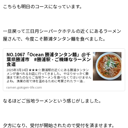
こちらも明日のコースになっています。
一旦戻って三日月シーパークホテルの近くにあるラーメン
屋さんで、今度こそ勝浦タンタン麺を食べました。
NO.1067「Ocean 勝浦タンタン麺」@千
葉県勝浦市 #勝浦駅 - ご機嫌なラーメン
食道
2025年3月14日 ★★★☆ 勝浦駅の近くにある勝浦タンタン
メンが食べれるお店に行ってきました。 やはりせっかく勝
浦まで来たのならご当地ラーメンを食べなくてはいけません
よね。 漁業の街で体を温めるために考案されたラー油...
ramen.gokigen-life.com
なるほどご当地ラーメンという感じがしました。
夕方になり、受付が開始されたので受付を済ませます。