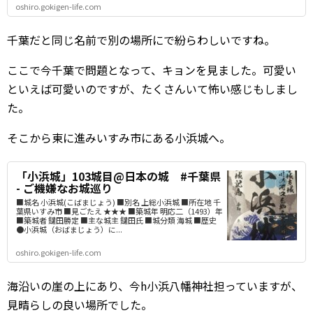
oshiro.gokigen-life.com
千葉だと同じ名前で別の場所にで紛らわしいですね。
ここで今千葉で問題となって、キョンを見ました。可愛い
といえば可愛いのですが、たくさんいて怖い感じもしまし
た。
そこから東に進みいすみ市にある小浜城へ。
「小浜城」103城目@日本の城 #千葉県
- ご機嫌なお城巡り
■城名 小浜城(こばまじょう) ■別名 上総小浜城 ■所在地 千
葉県いすみ市 ■見ごたえ ★★★ ■築城年 明応二（1493）年
■築城者 鑓田勝定 ■主な城主 鑓田氏 ■城分類 海城 ■歴史
●小浜城（おばまじょう）に...
oshiro.gokigen-life.com
海沿いの崖の上にあり、今h小浜八幡神社担っていますが、
見晴らしの良い場所でした。