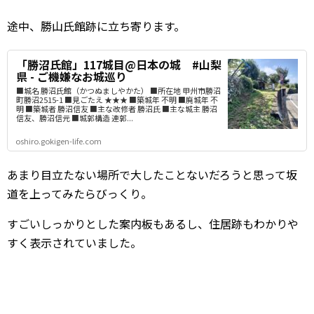
途中、勝山氏館跡に立ち寄ります。
「勝沼氏館」117城目@日本の城 #山梨
県 - ご機嫌なお城巡り
■城名 勝沼氏館（かつぬましやかた） ■所在地 甲州市勝沼
町勝沼2515-1 ■見ごたえ ★★★ ■築城年 不明 ■廃城年 不
明 ■築城者 勝沼信友 ■主な改修者 勝沼氏 ■主な城主 勝沼
信友、勝沼信元 ■城郭構造 連郭...
oshiro.gokigen-life.com
あまり目立たない場所で大したことないだろうと思って坂
道を上ってみたらびっくり。
すごいしっかりとした案内板もあるし、住居跡もわかりや
すく表示されていました。