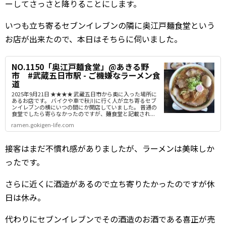
ーしてさっさと降りることにします。
いつも立ち寄るセブンイレブンの隣に奥江戸麺食堂という
お店が出来たので、本日はそちらに伺いました。
NO.1150「奥江戸麺食堂」@あきる野
市 #武蔵五日市駅 - ご機嫌なラーメン食
道
2025年9月21日 ★★★★ 武蔵五日市から奥に入った場所に
あるお店です。 バイクや車で秋川に行く人が立ち寄るセブ
ンイレブンの横にいつの間にか開店していました。 普通の
食堂でしたら寄らなかったのですが、麺食堂と記載され...
ramen.gokigen-life.com
接客はまだ不慣れ感がありましたが、ラーメンは美味しか
ったです。
さらに近くに酒造があるので立ち寄りたかったのですが休
日は休み。
代わりにセブンイレブンでその酒造のお酒である喜正が売