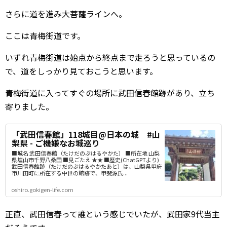
さらに道を進み大菩薩ラインへ。
ここは青梅街道です。
いずれ青梅街道は始点から終点まで走ろうと思っているの
で、道をしっかり見ておこうと思います。
青梅街道に入ってすぐの場所に武田信春館跡があり、立ち
寄りました。
「武田信春館」118城目@日本の城 #山
梨県 - ご機嫌なお城巡り
■城名 武田信春館（たけだのぶはるやかた） ■所在地 山梨
県塩山市千野八桑田 ■見ごたえ ★★ ■歴史(ChatGPTより)
武田信春館跡（たけだのぶはるやかたあと）は、山梨県甲府
市川田町に所在する中世の館跡で、甲斐源氏...
oshiro.gokigen-life.com
正直、武田信春って誰という感じでいたが、武田家9代当主