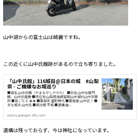
山中湖からの富士山は綺麗ですね。
この近くに山中氏館跡があるので立ち寄りました。
「山中氏館」116城目@日本の城 #山梨
県 - ご機嫌なお城巡り
■城名 山中氏館（やまなかしやかた） ■別名 山中左衛門
館、山中氏屋敷 ■所在地 山梨県南都留郡山中湖村山中字御
所 ■見ごたえ ★★ ■築城年 室町時代 ■築城者 山中氏？ ■
主な城主 山中氏 ■城分類 平城 ■遺構 曲...
oshiro.gokigen-life.com
遺構は残っておらず、今は神社になっています。