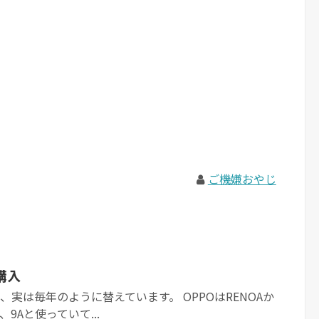
ご機嫌おやじ
A購入
、実は毎年のように替えています。 OPPOはRENOAか
、9Aと使っていて...