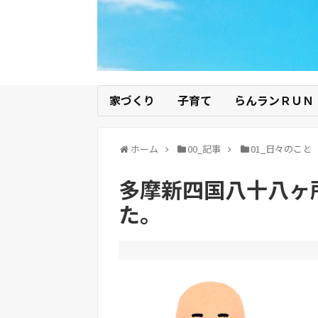
家づくり
子育て
らんランＲＵＮ
ホーム
00_記事
01_日々のこと
多摩新四国八十八ヶ
た。