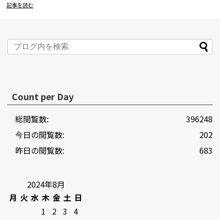
記事を読む
Count per Day
総閲覧数:
396248
今日の閲覧数:
202
昨日の閲覧数:
683
2024年8月
月
火
水
木
金
土
日
1
2
3
4