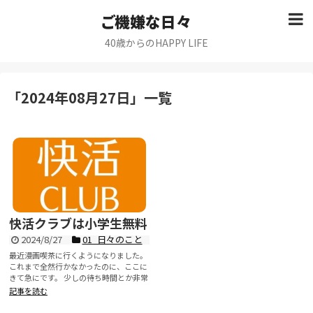
ご機嫌な日々
40歳からのHAPPY LIFE
「
2024年08月27日
」
一覧
快活クラブは小学生無料
2024/8/27
01_日々のこと
最近漫画喫茶に行くようになりました。
これまで全然行かなかったのに、ここに
きて急にです。 少しの待ち時間とか非常
に便利な...
記事を読む