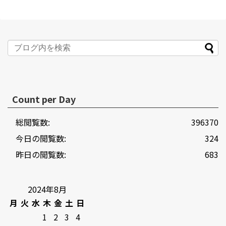
Count per Day
総閲覧数:
396370
今日の閲覧数:
324
昨日の閲覧数:
683
2024年8月
月
火
水
木
金
土
日
1
2
3
4