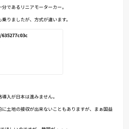
十分であるリニアモーターカー。
も乗りましたが、方式が違います。
s/635277c03c
c
格導入が日本は進みません。
的に土地の接収が出来ないこともありますが、まぁ国益
いでほしいのですが、静岡が・・・。