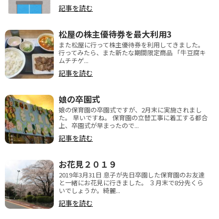
記事を読む
松屋の株主優待券を最大利用3
また松屋に行って株主優待券を利用してきました。
行ってみたら、また新たな期間限定商品 「牛豆腐キ
ムチチゲ...
記事を読む
娘の卒園式
娘の保育園の卒園式ですが、2月末に実施されまし
た。 早いですね。 保育園の立替工事に着工する都合
上、卒園式が早まったので...
記事を読む
お花見２０１９
2019年3月31日 息子が先日卒園した保育園のお友達
と一緒にお花見に行きました。 ３月末で8分先くら
いでしょうか。綺麗...
記事を読む