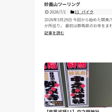
妙義山ツーリング
2026/7/1
11_バイク
2026年5月29日 今回から始めた関東
か所巡り。 最初は群馬県のお寺をま
ともあり、せっかくなのでお城やラー
記事を読む
な...
【疾風巡拝11】中之嶽神社