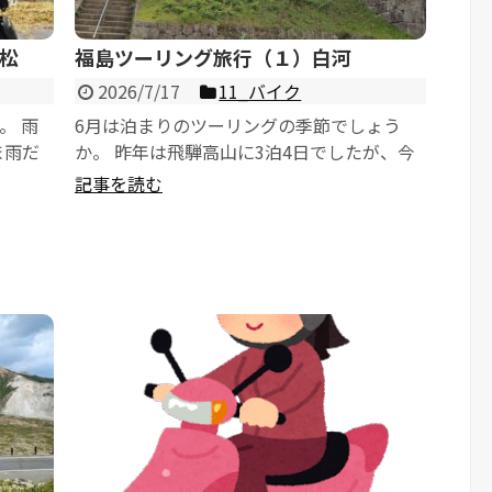
松
福島ツーリング旅行（１）白河
2026/7/17
11_バイク
。 雨
6月は泊まりのツーリングの季節でしょう
ま雨だ
か。 昨年は飛騨高山に3泊4日でしたが、今
、徐々に
年は福島に3泊4日の予定で行きます。 行き
記事を読む
たいお城、...