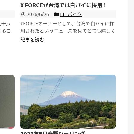
X FORCEが台湾では白バイに採用！
2026/6/26
11_バイク
八十八
XFORCEオーナーとして、台湾で白バイに採
わるこ
用されたというニュースを見てとても嬉しく
メン屋
なりました。普段から乗っているバイクが公
記事を読む
的機...
2026年5月秦野ツーリング