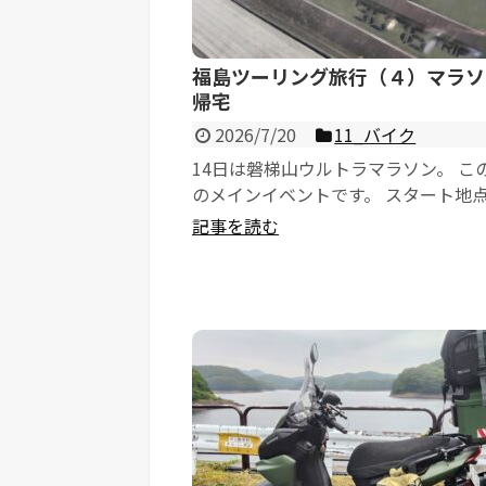
福島ツーリング旅行（４）マラソ
帰宅
2026/7/20
11_バイク
14日は磐梯山ウルトラマラソン。 こ
のメインイベントです。 スタート地
ものすごい近い宿だったので、ギリ
記事を読む
寝ることが出来...