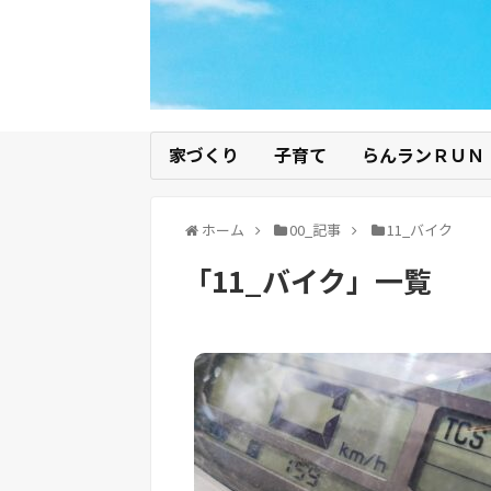
家づくり
子育て
らんランＲＵＮ
ホーム
00_記事
11_バイク
「
11_バイク
」
一覧