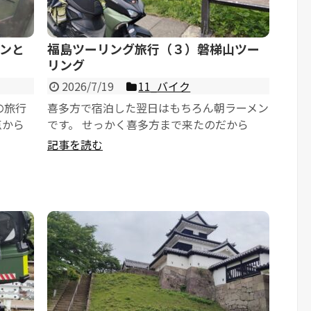
ンと
福島ツーリング旅行（３）磐梯山ツー
リング
2026/7/19
11_バイク
の旅行
喜多方で宿泊した翌日はもちろん朝ラーメン
点から
です。 せっかく喜多方まで来たのだから
ギリまで
と、一番有名な坂内食堂に行きました。 朝
記事を読む
７時開店ということ...