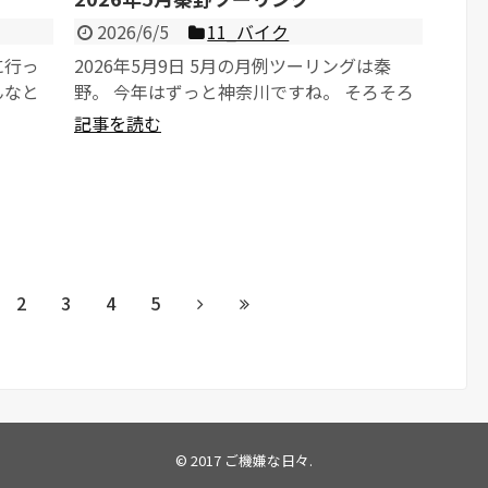
2026/6/5
11_バイク
に行っ
2026年5月9日 5月の月例ツーリングは秦
んなと
野。 今年はずっと神奈川ですね。 そろそろ
.
関東八十八か所にチャレンジす...
記事を読む
2
3
4
5
© 2017
ご機嫌な日々
.