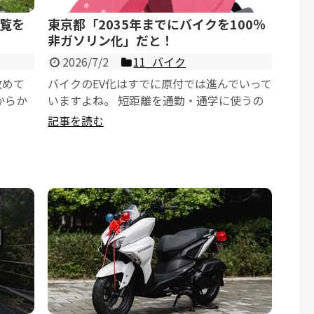
覧を
東京都「2035年までにバイクを100％
非ガソリン化」だと！
2026/7/2
11_バイク
改めて
バイクのEV化はすでに原付では進んでいって
からか
いますよね。 短距離を通勤・通学に使うの
なら良いなぁと思います。 ...
記事を読む