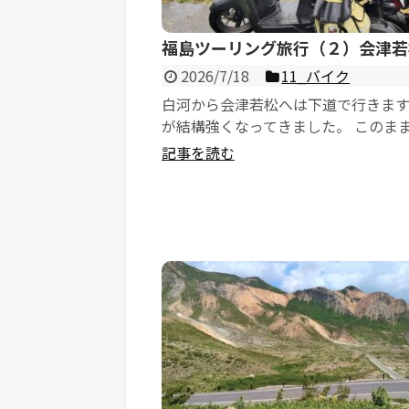
福島ツーリング旅行（２）会津若
2026/7/18
11_バイク
白河から会津若松へは下道で行きます
が結構強くなってきました。 このま
と嫌だなぁと思いつつ走りましたが
記事を読む
小雨になってきて...