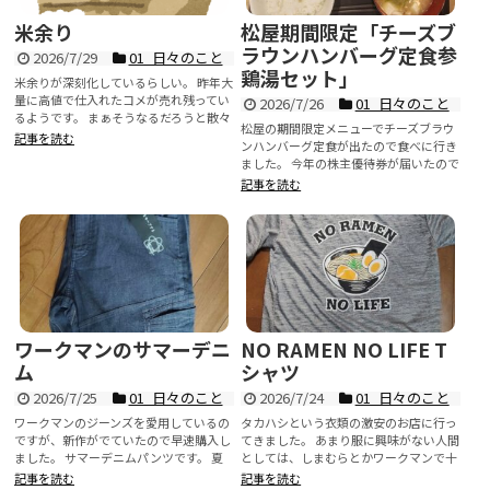
米余り
松屋期間限定「チーズブ
ラウンハンバーグ定食参
2026/7/29
01_日々のこと
鶏湯セット」
米余りが深刻化しているらしい。 昨年大
量に高値で仕入れたコメが売れ残ってい
2026/7/26
01_日々のこと
るようです。 まぁそうなるだろうと散々
松屋の期間限定メニューでチーズブラウ
ニュースでいって...
記事を読む
ンハンバーグ定食が出たので食べに行き
ました。 今年の株主優待券が届いたので
すが、案内に食券機で購入...
記事を読む
ワークマンのサマーデニ
NO RAMEN NO LIFE T
ム
シャツ
2026/7/25
01_日々のこと
2026/7/24
01_日々のこと
ワークマンのジーンズを愛用しているの
タカハシという衣類の激安のお店に行っ
ですが、新作がでていたので早速購入し
てきました。 あまり服に興味がない人間
ました。 サマーデニムパンツです。 夏
としては、しまむらとかワークマンで十
にあまり長ズボン履きた...
分なんです。 そんな中...
記事を読む
記事を読む