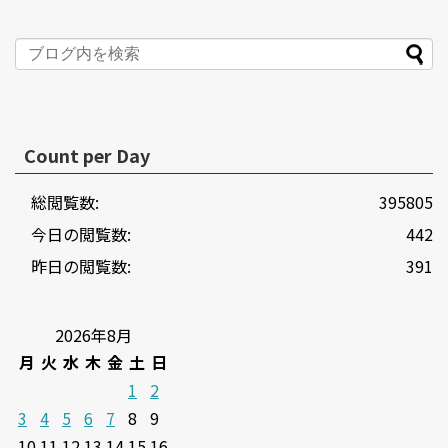
Count per Day
総閲覧数:
395805
今日の閲覧数:
442
昨日の閲覧数:
391
2026年8月
月
火
水
木
金
土
日
1
2
3
4
5
6
7
8
9
10
11
12
13
14
15
16