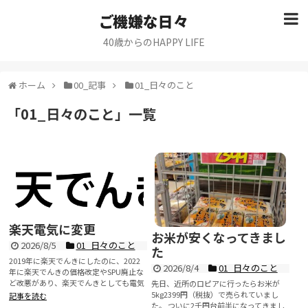
ご機嫌な日々
40歳からのHAPPY LIFE
ホーム
00_記事
01_日々のこと
「
01_日々のこと
」
一覧
楽天電気に変更
お米が安くなってきまし
2026/8/5
01_日々のこと
た
2019年に楽天でんきにしたのに、2022
2026/8/4
01_日々のこと
年に楽天でんきの価格改定やSPU廃止な
ど改悪があり、楽天でんきとしても電気
先日、近所のロピアに行ったらお米が
事業から撤退したい感...
5kg2399円（税抜）で売られていまし
記事を読む
た。 ついに2千円台前半になってきまし