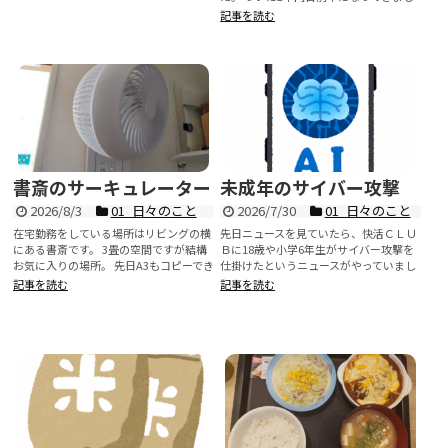
た。 新潟産のこしい...
記事を読む
書斎のサーキュレーター
未成年のサイバー攻撃
2026/8/3
01_日々のこと
2026/7/30
01_日々のこと
在宅勤務をしている場所はリビングの横
先日ニュースを見ていたら、快活ＣＬＵ
にある書斎です。 3畳の空間ですが結構
Ｂに18歳や小学6年生がサイバー攻撃を
お気に入りの場所。 先日A3もコピーでき
仕掛けたというニュースがやっていまし
るプリンタも置いた...
た。 最近サイバー攻...
記事を読む
記事を読む