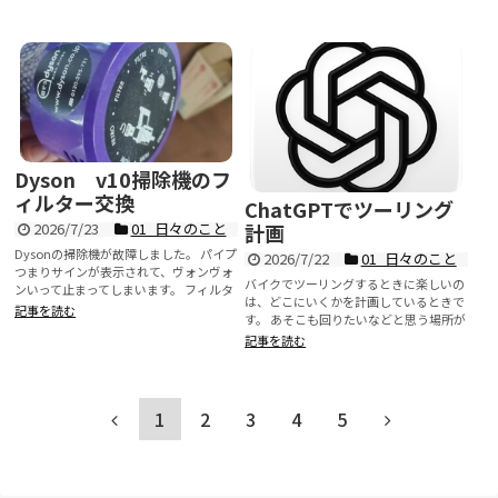
Dyson v10掃除機のフ
ィルター交換
ChatGPTでツーリング
計画
2026/7/23
01_日々のこと
Dysonの掃除機が故障しました。 パイプ
2026/7/22
01_日々のこと
つまりサインが表示されて、ヴォンヴォ
バイクでツーリングするときに楽しいの
ンいって止まってしまいます。 フィルタ
は、どこにいくかを計画しているときで
ーも水洗いしたの...
記事を読む
す。 あそこも回りたいなどと思う場所が
たくさんあります。 ラ...
記事を読む
1
2
3
4
5