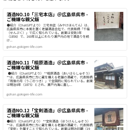
酒造NO.10「三宅本店」＠広島県呉市 -
ご機嫌な親父飯
●紹介（ChatGPTより） 三宅本店（みやけほんてん）は、
広島県呉市に本拠を置く老舗酒造会社で、代表銘柄「千福
（せんぷく）」で広く知られている。創業は安政3年
（1856）で、160年以上にわたり瀬戸内の地で酒造りを続
け...
gohan.gokigen-life.com
酒造NO.11「相原酒造」＠広島県呉市 -
ご機嫌な親父飯
●紹介（ChatGPTより） **相原酒造（あいはらしゅぞう）
**は、広島県呉市仁方に蔵を構える老舗の酒蔵で、代表銘柄
「雨後の月（うごのつき）」で全国的に知られている。創業
は明治8年（1875）とされ、瀬戸内海に面し...
gohan.gokigen-life.com
酒造NO.12「宝剣酒造」＠広島県呉市 -
ご機嫌な親父飯
●紹介（ChatGPTより） **宝剣酒造（ほうけんしゅぞう）
**は、広島県呉市仁方に蔵を構える老舗の酒蔵で、代表銘柄
「宝剣」を醸すことで知られている。創業は明治初期（19