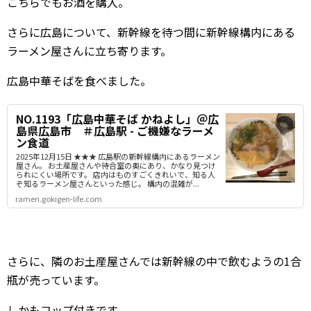
こちらでもお酒を購入。
さらに広島について、新幹線を待つ間に新幹線構内にある
ラーメン屋さんに立ち寄ります。
広島中華そばを食べました。
NO.1193「広島中華そば かねよし」＠広
島県広島市 ＃広島駅 - ご機嫌なラーメ
ン食道
2025年12月15日 ★★★ 広島駅の新幹線構内にあるラーメン
屋さん。 お土産屋さんや待合室の奥にあり、かなり見つけ
られにくい場所です。 店内はものすごくきれいで、知る人
ぞ知るラーメン屋さんといった感じ。 構内の混雑が...
ramen.gokigen-life.com
さらに、隣のお土産屋さんでは新幹線の中で飲むようの1合
瓶が売っています。
しかもコップ付きです。