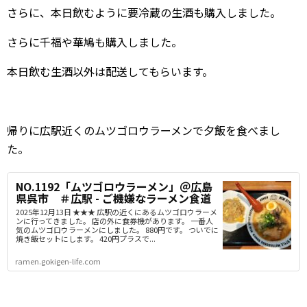
さらに、本日飲むように要冷蔵の生酒も購入しました。
さらに千福や華鳩も購入しました。
本日飲む生酒以外は配送してもらいます。
帰りに広駅近くのムツゴロウラーメンで夕飯を食べまし
た。
NO.1192「ムツゴロウラーメン」＠広島
県呉市 ＃広駅 - ご機嫌なラーメン食道
2025年12月13日 ★★★ 広駅の近くにあるムツゴロウラーメ
ンに行ってきました。 店の外に食券機があります。 一番人
気のムツゴロウラーメンにしました。 880円です。 ついでに
焼き飯セットにします。 420円プラスで...
ramen.gokigen-life.com