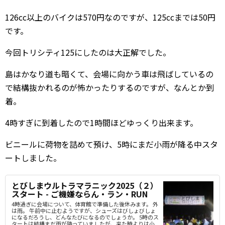
126cc以上のバイクは570円なのですが、125ccまでは50円
です。
今回トリシティ125にしたのは大正解でした。
島はかなり道も暗くて、会場に向かう車は飛ばしているの
で結構抜かれるのが怖かったりするのですが、なんとか到
着。
4時すぎに到着したので1時間ほどゆっくり出来ます。
ビニールに荷物を詰めて預け、5時にまだ小雨が降る中スタ
ートしました。
とびしまウルトラマラニック2025（２）
スタート - ご機嫌ならん・ラン・RUN
4時過ぎに会場について、体育館で準備した後休みます。 外
は雨。 午前中に止むようですが、シューズはびしょびしょ
になるだろうし、どんなたびになるのでしょうか。 5時のス
タートは結構まだ雨が降っていましたが、来た時よりは小