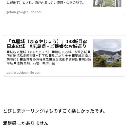
世紀後半）とされ、瀬戸内海に近い港町・仁方の地で...
gohan.gokigen-life.com
「丸屋城（まるやじょう）」138城目@
日本の城 #広島県 - ご機嫌なお城巡り
■城名 丸屋城（まるやじょう） ■別名 丸谷城、多賀谷城 ■
所在地 広島県呉市蒲刈町下島 ■見ごたえ ★★ ■築城年 南北
朝時代？ ■築城者 多賀谷景茂 ■主な城主 多賀谷氏 ■城分類
海城 ■遺構 曲輪、石垣、堀切、竪...
oshiro.gokigen-life.com
とびしまツーリングはものすごく楽しかったです。
満足感しかありません。