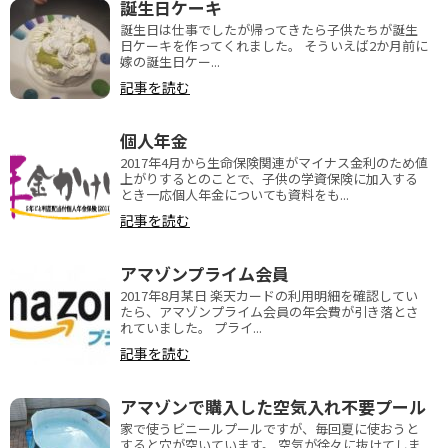
誕生日ケーキ
誕生日は仕事でしたが帰ってきたら子供たちが誕生
日ケーキを作ってくれました。 そういえば2か月前に
嫁の誕生日ケー...
記事を読む
個人年金
2017年4月から生命保険関連がマイナス金利のため値
上がりするとのことで、子供の学資保険に加入する
とき一応個人年金についても資料をも...
記事を読む
アマゾンプライム会員
2017年8月某日 楽天カードの利用明細を確認してい
たら、アマゾンプライム会員の年会費が引き落とさ
れていました。 プライ...
記事を読む
アマゾンで購入した空気入れ不要プール
家で使うビニールプールですが、毎回夏に使おうと
すると穴が空いています。 空気が徐々に抜けてしま