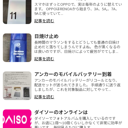
スマホはずっとOPPOで、実は毎年のように替えてい
ます。 OPPOはRENOAから始まり、3A、5A,、7A、
9Aと使っていて...
記事を読む
日焼け止め
長時間のマラソンをするとどうしても普通の日焼け
止めだと落ちてしまうんですよね。 色が黒くなるの
は良いのですが、日焼けによって疲労がでてしま...
記事を読む
アンカーのモバイルバッテリー到着
アンカーのモバイルバッテリーがリコールとなり、
配送セットが送られてきました。 手順通りに送り返
しましたが、これを対象製品に対してやって...
記事を読む
ダイソーのオンラインは
ダイソーでフォトアルバムを購入しているのです
が、お店に1冊～10冊くらいしかなくて非常に効率が
悪いです。 毎回見るたびに購入す...