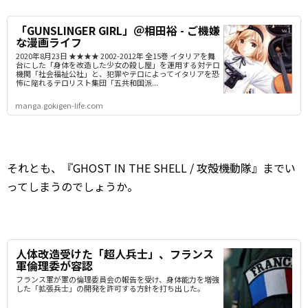
「GUNSLINGER GIRL」＠相田裕 - ご機嫌
な漫画ライフ
2020年8月23日 ★★★★ 2002-2012年 全15巻 イタリアを舞
台にした「身体を改造した少女の殺し屋」を運用する対テロ
機関「社会福祉公社」と、犯罪やテロによってイタリアを恐
怖に陥れるテロリスト集団「五共和国派...
manga.gokigen-life.com
それとも、『GHOST IN THE SHELL / 攻殻機動隊』までい
ってしまうのでしょうか。
人体改造受けた「超人兵士」、フランス
軍倫理委が容認
フランス軍が軍の倫理委員会の報告を受け、身体能力を増強
した「拡張兵士」の開発を許可する方針を打ち出した。