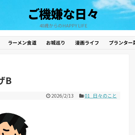
ご機嫌な日々
40歳からのHAPPY LIFE
ラーメン食道
お城巡り
漫画ライフ
プランター
ザB
2026/2/13
01_日々のこと