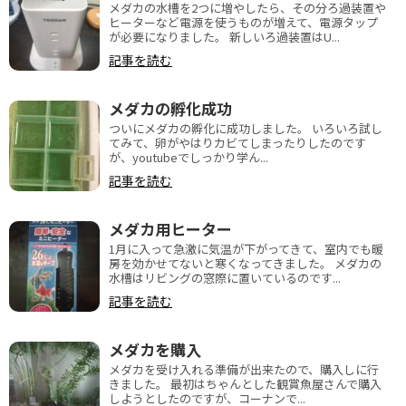
メダカの水槽を2つに増やしたら、その分ろ過装置や
ヒーターなど電源を使うものが増えて、電源タップ
が必要になりました。 新しいろ過装置はU...
記事を読む
メダカの孵化成功
ついにメダカの孵化に成功しました。 いろいろ試し
てみて、卵がやはりカビてしまったりしたのです
が、youtubeでしっかり学ん...
記事を読む
メダカ用ヒーター
1月に入って急激に気温が下がってきて、室内でも暖
房を効かせてないと寒くなってきました。 メダカの
水槽はリビングの窓際に置いているのです...
記事を読む
メダカを購入
メダカを受け入れる準備が出来たので、購入しに行
きました。 最初はちゃんとした観賞魚屋さんで購入
しようとしたのですが、コーナンで...