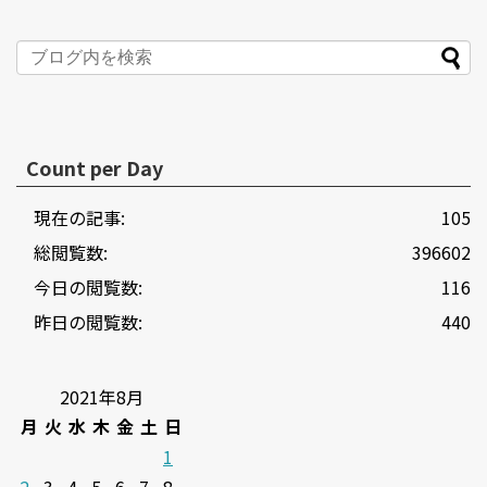
Count per Day
現在の記事:
105
総閲覧数:
396602
今日の閲覧数:
116
昨日の閲覧数:
440
2021年8月
月
火
水
木
金
土
日
1
2
3
4
5
6
7
8